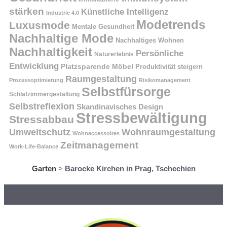
stärken
Künstliche Intelligenz
Industrie 4.0
Modetrends
Luxusmode
Mentale Gesundheit
Nachhaltige Mode
Nachhaltiges Wohnen
Nachhaltigkeit
Persönliche
Naturerlebnis
Entwicklung
Platzsparende Möbel
Produktivität steigern
Raumgestaltung
Prozessoptimierung
Risikomanagement
Selbstfürsorge
Schlafzimmergestaltung
Selbstreflexion
Skandinavisches Design
Stressbewältigung
Stressabbau
Umweltschutz
Wohnraumgestaltung
Wohnaccessoires
Zeitmanagement
Work-Life-Balance
Garten
>
Barocke Kirchen in Prag, Tschechien