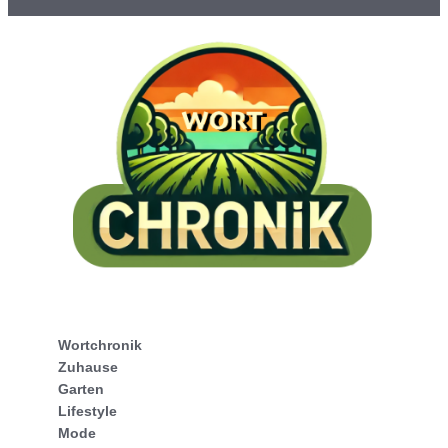
Wortchronik
Zuhause
Garten
Lifestyle
Mode