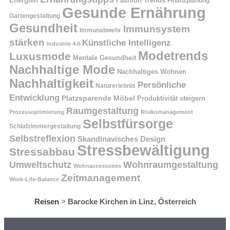
Energien
Fashion Trends
Finanzplanung
Gesunde Ernährung
Gartengestaltung
Gesundheit
Immunsystem
Immunabwehr
stärken
Künstliche Intelligenz
Industrie 4.0
Modetrends
Luxusmode
Mentale Gesundheit
Nachhaltige Mode
Nachhaltiges Wohnen
Nachhaltigkeit
Persönliche
Naturerlebnis
Entwicklung
Platzsparende Möbel
Produktivität steigern
Raumgestaltung
Prozessoptimierung
Risikomanagement
Selbstfürsorge
Schlafzimmergestaltung
Selbstreflexion
Skandinavisches Design
Stressbewältigung
Stressabbau
Umweltschutz
Wohnraumgestaltung
Wohnaccessoires
Zeitmanagement
Work-Life-Balance
Reisen
>
Barocke Kirchen in Linz, Österreich