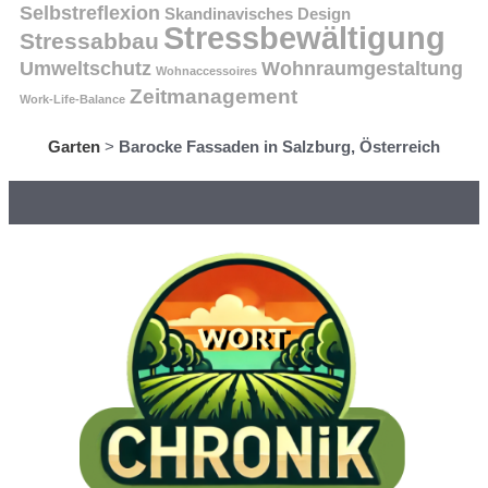
Selbstreflexion
Skandinavisches Design
Stressbewältigung
Stressabbau
Umweltschutz
Wohnraumgestaltung
Wohnaccessoires
Zeitmanagement
Work-Life-Balance
Garten
>
Barocke Fassaden in Salzburg, Österreich