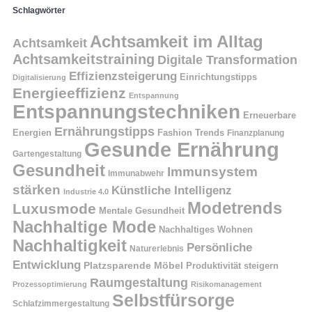
Schlagwörter
Achtsamkeit im Alltag
Achtsamkeit
Achtsamkeitstraining
Digitale Transformation
Effizienzsteigerung
Einrichtungstipps
Digitalisierung
Energieeffizienz
Entspannung
Entspannungstechniken
Erneuerbare
Ernährungstipps
Energien
Fashion Trends
Finanzplanung
Gesunde Ernährung
Gartengestaltung
Gesundheit
Immunsystem
Immunabwehr
stärken
Künstliche Intelligenz
Industrie 4.0
Modetrends
Luxusmode
Mentale Gesundheit
Nachhaltige Mode
Nachhaltiges Wohnen
Nachhaltigkeit
Persönliche
Naturerlebnis
Entwicklung
Platzsparende Möbel
Produktivität steigern
Raumgestaltung
Prozessoptimierung
Risikomanagement
Selbstfürsorge
Schlafzimmergestaltung