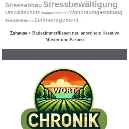
Stressbewältigung
Stressabbau
Umweltschutz
Wohnraumgestaltung
Wohnaccessoires
Zeitmanagement
Work-Life-Balance
Zuhause
>
Badezimmerfliesen neu anordnen: Kreative
Muster und Farben