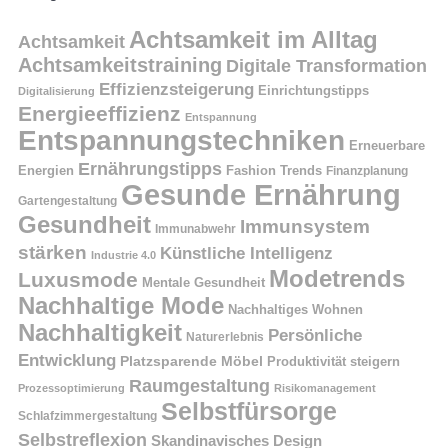
Achtsamkeit im Alltag
Achtsamkeit
Achtsamkeitstraining
Digitale Transformation
Effizienzsteigerung
Einrichtungstipps
Digitalisierung
Energieeffizienz
Entspannung
Entspannungstechniken
Erneuerbare
Ernährungstipps
Energien
Fashion Trends
Finanzplanung
Gesunde Ernährung
Gartengestaltung
Gesundheit
Immunsystem
Immunabwehr
stärken
Künstliche Intelligenz
Industrie 4.0
Modetrends
Luxusmode
Mentale Gesundheit
Nachhaltige Mode
Nachhaltiges Wohnen
Nachhaltigkeit
Persönliche
Naturerlebnis
Entwicklung
Platzsparende Möbel
Produktivität steigern
Raumgestaltung
Prozessoptimierung
Risikomanagement
Selbstfürsorge
Schlafzimmergestaltung
Selbstreflexion
Skandinavisches Design