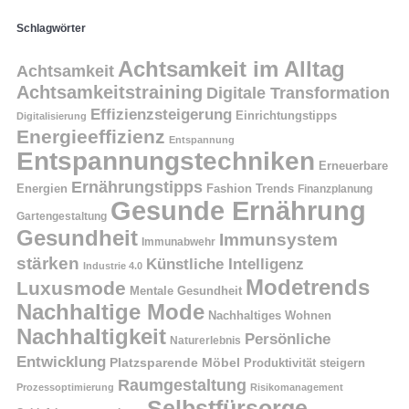
Schlagwörter
Achtsamkeit im Alltag
Achtsamkeit
Achtsamkeitstraining
Digitale Transformation
Effizienzsteigerung
Einrichtungstipps
Digitalisierung
Energieeffizienz
Entspannung
Entspannungstechniken
Erneuerbare
Ernährungstipps
Energien
Fashion Trends
Finanzplanung
Gesunde Ernährung
Gartengestaltung
Gesundheit
Immunsystem
Immunabwehr
stärken
Künstliche Intelligenz
Industrie 4.0
Modetrends
Luxusmode
Mentale Gesundheit
Nachhaltige Mode
Nachhaltiges Wohnen
Nachhaltigkeit
Persönliche
Naturerlebnis
Entwicklung
Platzsparende Möbel
Produktivität steigern
Raumgestaltung
Prozessoptimierung
Risikomanagement
Selbstfürsorge