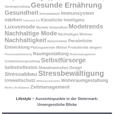
Gesunde Ernährung
Gartengestaltung
Gesundheit
Immunsystem
Immunabwehr
stärken
Künstliche Intelligenz
Industrie 4.0
Modetrends
Luxusmode
Mentale Gesundheit
Nachhaltige Mode
Nachhaltiges Wohnen
Nachhaltigkeit
Persönliche
Naturerlebnis
Entwicklung
Platzsparende Möbel
Produktivität steigern
Raumgestaltung
Prozessoptimierung
Risikomanagement
Selbstfürsorge
Schlafzimmergestaltung
Selbstreflexion
Skandinavisches Design
Stressbewältigung
Stressabbau
Umweltschutz
Wohnraumgestaltung
Wohnaccessoires
Zeitmanagement
Work-Life-Balance
Lifestyle
>
Aussichtspunkte in der Steiermark:
Unvergessliche Blicke