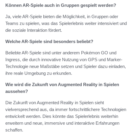
Können AR-Spiele auch in Gruppen gespielt werden?
Ja, viele AR-Spiele bieten die Möglichkeit, in Gruppen oder
Teams zu spielen, was das Spielerlebnis weiter intensiviert und
die soziale Interaktion fördert.
Welche AR-Spiele sind besonders beliebt?
Beliebte AR-Spiele sind unter anderem Pokémon GO und
Ingress, die durch innovative Nutzung von GPS und Marker-
Technologie neue Maßstäbe setzen und Spieler dazu einladen,
ihre reale Umgebung zu erkunden.
Wie wird die Zukunft von Augmented Reality in Spielen
aussehen?
Die Zukunft von Augmented Reality in Spielen sieht
vielversprechend aus, da immer fortschrittlichere Technologien
entwickelt werden. Dies könnte das Spielerlebnis weiterhin
erweitern und neue, immersive und interaktive Erfahrungen
schaffen.