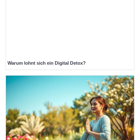
Warum lohnt sich ein Digital Detox?