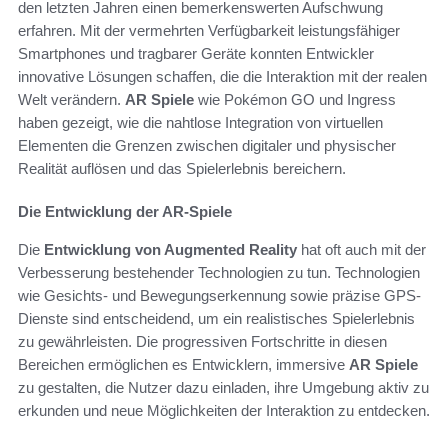
den letzten Jahren einen bemerkenswerten Aufschwung
erfahren. Mit der vermehrten Verfügbarkeit leistungsfähiger
Smartphones und tragbarer Geräte konnten Entwickler
innovative Lösungen schaffen, die die Interaktion mit der realen
Welt verändern.
AR Spiele
wie Pokémon GO und Ingress
haben gezeigt, wie die nahtlose Integration von virtuellen
Elementen die Grenzen zwischen digitaler und physischer
Realität auflösen und das Spielerlebnis bereichern.
Die Entwicklung der AR-Spiele
Die
Entwicklung von Augmented Reality
hat oft auch mit der
Verbesserung bestehender Technologien zu tun. Technologien
wie Gesichts- und Bewegungserkennung sowie präzise GPS-
Dienste sind entscheidend, um ein realistisches Spielerlebnis
zu gewährleisten. Die progressiven Fortschritte in diesen
Bereichen ermöglichen es Entwicklern, immersive
AR Spiele
zu gestalten, die Nutzer dazu einladen, ihre Umgebung aktiv zu
erkunden und neue Möglichkeiten der Interaktion zu entdecken.