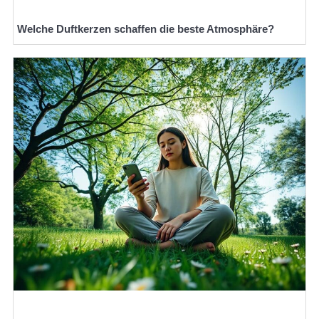
Welche Duftkerzen schaffen die beste Atmosphäre?