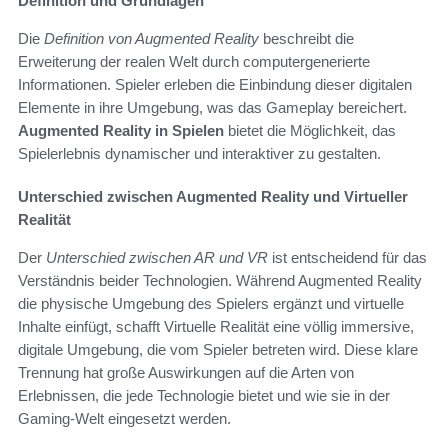
Definition und Grundlagen
Die
Definition von Augmented Reality
beschreibt die
Erweiterung der realen Welt durch computergenerierte
Informationen. Spieler erleben die Einbindung dieser digitalen
Elemente in ihre Umgebung, was das Gameplay bereichert.
Augmented Reality in Spielen
bietet die Möglichkeit, das
Spielerlebnis dynamischer und interaktiver zu gestalten.
Unterschied zwischen Augmented Reality und Virtueller
Realität
Der
Unterschied zwischen AR und VR
ist entscheidend für das
Verständnis beider Technologien. Während Augmented Reality
die physische Umgebung des Spielers ergänzt und virtuelle
Inhalte einfügt, schafft Virtuelle Realität eine völlig immersive,
digitale Umgebung, die vom Spieler betreten wird. Diese klare
Trennung hat große Auswirkungen auf die Arten von
Erlebnissen, die jede Technologie bietet und wie sie in der
Gaming-Welt eingesetzt werden.