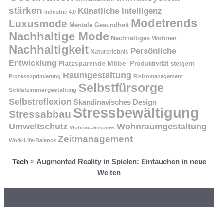
stärken
Künstliche Intelligenz
Industrie 4.0
Modetrends
Luxusmode
Mentale Gesundheit
Nachhaltige Mode
Nachhaltiges Wohnen
Nachhaltigkeit
Persönliche
Naturerlebnis
Entwicklung
Platzsparende Möbel
Produktivität steigern
Raumgestaltung
Prozessoptimierung
Risikomanagement
Selbstfürsorge
Schlafzimmergestaltung
Selbstreflexion
Skandinavisches Design
Stressbewältigung
Stressabbau
Umweltschutz
Wohnraumgestaltung
Wohnaccessoires
Zeitmanagement
Work-Life-Balance
Tech
>
Augmented Reality in Spielen: Eintauchen in neue
Welten