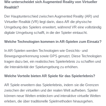
Wie unterscheidet sich Augmented Reality von Virtueller
Realität?
Der Hauptunterschied zwischen Augmented Reality (AR) und
Virtueller Realität (VR) liegt darin, dass AR die physische
Umgebung des Spielers erweitert, während VR eine vollständig
digitale Umgebung schafft, in die der Spieler eintaucht.
Welche Technologien kommen in AR-Spielen zum Einsatz?
In AR-Spielen werden Technologien wie Gesichts- und
Bewegungserkennung sowie GPS genutzt. Diese Technologien
tragen dazu bei, ein realistisches Spielerlebnis zu schaffen und
die Interaktivität der Spielumgebung zu erhöhen.
Welche Vorteile bieten AR Spiele für das Spielerlebnis?
AR Spiele erweitern das Spielerlebnis, indem sie die Grenzen
zwischen der virtuellen und der realen Welt aufheben. Spieler
können neue Welten entdecken und interaktive virtuelle Welten
erleben, die über traditionelle Spielmethoden hinausgehen.