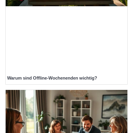
Warum sind Offline-Wochenenden wichtig?