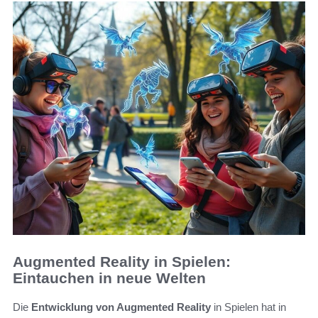
Augmented Reality in Spielen:
Eintauchen in neue Welten
Die
Entwicklung von Augmented Reality
in Spielen hat in