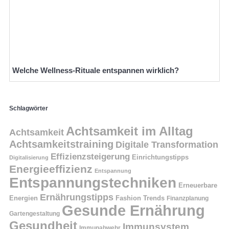
Welche Wellness-Rituale entspannen wirklich?
Schlagwörter
Achtsamkeit im Alltag
Achtsamkeit
Achtsamkeitstraining
Digitale Transformation
Effizienzsteigerung
Einrichtungstipps
Digitalisierung
Energieeffizienz
Entspannung
Entspannungstechniken
Erneuerbare
Ernährungstipps
Energien
Fashion Trends
Finanzplanung
Gesunde Ernährung
Gartengestaltung
Gesundheit
Immunsystem
Immunabwehr