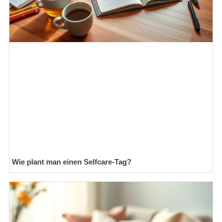
Wie plant man einen Selfcare-Tag?