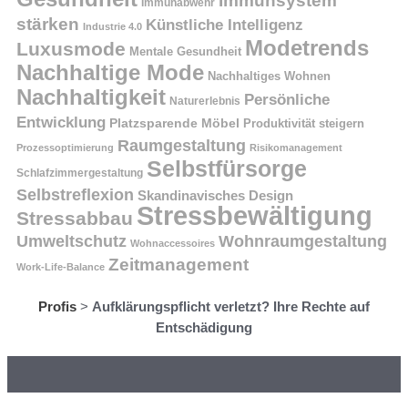
Immunsystem
Immunabwehr
stärken
Künstliche Intelligenz
Industrie 4.0
Modetrends
Luxusmode
Mentale Gesundheit
Nachhaltige Mode
Nachhaltiges Wohnen
Nachhaltigkeit
Persönliche
Naturerlebnis
Entwicklung
Platzsparende Möbel
Produktivität steigern
Raumgestaltung
Prozessoptimierung
Risikomanagement
Selbstfürsorge
Schlafzimmergestaltung
Selbstreflexion
Skandinavisches Design
Stressbewältigung
Stressabbau
Umweltschutz
Wohnraumgestaltung
Wohnaccessoires
Zeitmanagement
Work-Life-Balance
Profis
>
Aufklärungspflicht verletzt? Ihre Rechte auf
Entschädigung