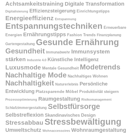
Achtsamkeitstraining
Digitale Transformation
Effizienzsteigerung
Einrichtungstipps
Digitalisierung
Energieeffizienz
Entspannung
Entspannungstechniken
Erneuerbare
Ernährungstipps
Energien
Fashion Trends
Finanzplanung
Gesunde Ernährung
Gartengestaltung
Gesundheit
Immunsystem
Immunabwehr
stärken
Künstliche Intelligenz
Industrie 4.0
Modetrends
Luxusmode
Mentale Gesundheit
Nachhaltige Mode
Nachhaltiges Wohnen
Nachhaltigkeit
Persönliche
Naturerlebnis
Entwicklung
Platzsparende Möbel
Produktivität steigern
Raumgestaltung
Prozessoptimierung
Risikomanagement
Selbstfürsorge
Schlafzimmergestaltung
Selbstreflexion
Skandinavisches Design
Stressbewältigung
Stressabbau
Umweltschutz
Wohnraumgestaltung
Wohnaccessoires