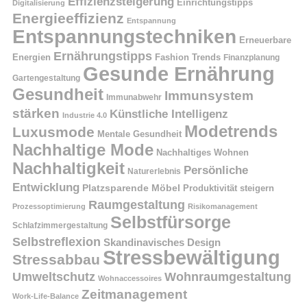
Effizienzsteigerung
Einrichtungstipps
Digitalisierung
Energieeffizienz
Entspannung
Entspannungstechniken
Erneuerbare
Ernährungstipps
Energien
Fashion Trends
Finanzplanung
Gesunde Ernährung
Gartengestaltung
Gesundheit
Immunsystem
Immunabwehr
stärken
Künstliche Intelligenz
Industrie 4.0
Modetrends
Luxusmode
Mentale Gesundheit
Nachhaltige Mode
Nachhaltiges Wohnen
Nachhaltigkeit
Persönliche
Naturerlebnis
Entwicklung
Platzsparende Möbel
Produktivität steigern
Raumgestaltung
Prozessoptimierung
Risikomanagement
Selbstfürsorge
Schlafzimmergestaltung
Selbstreflexion
Skandinavisches Design
Stressbewältigung
Stressabbau
Umweltschutz
Wohnraumgestaltung
Wohnaccessoires
Zeitmanagement
Work-Life-Balance