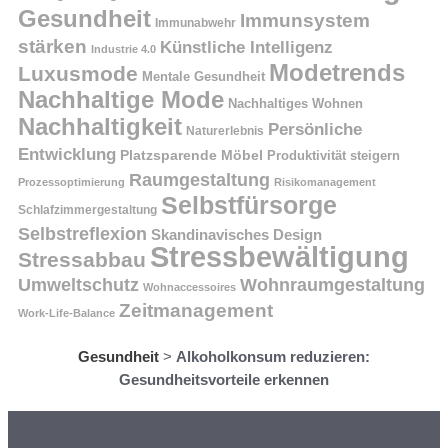
Gesundheit
Immunsystem
Immunabwehr
stärken
Künstliche Intelligenz
Industrie 4.0
Modetrends
Luxusmode
Mentale Gesundheit
Nachhaltige Mode
Nachhaltiges Wohnen
Nachhaltigkeit
Persönliche
Naturerlebnis
Entwicklung
Platzsparende Möbel
Produktivität steigern
Raumgestaltung
Prozessoptimierung
Risikomanagement
Selbstfürsorge
Schlafzimmergestaltung
Selbstreflexion
Skandinavisches Design
Stressbewältigung
Stressabbau
Umweltschutz
Wohnraumgestaltung
Wohnaccessoires
Zeitmanagement
Work-Life-Balance
Gesundheit
>
Alkoholkonsum reduzieren:
Gesundheitsvorteile erkennen