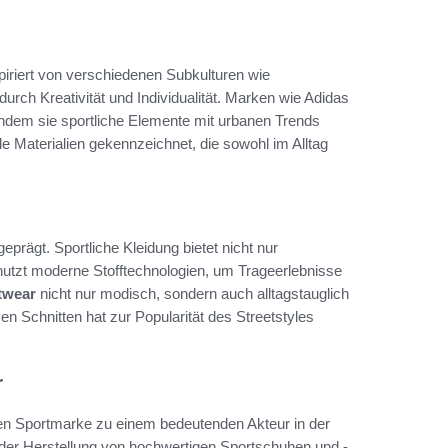
spiriert von verschiedenen Subkulturen wie
durch Kreativität und Individualität. Marken wie Adidas
ndem sie sportliche Elemente mit urbanen Trends
le Materialien gekennzeichnet, die sowohl im Alltag
prägt. Sportliche Kleidung bietet nicht nur
nutzt moderne Stofftechnologien, um Trageerlebnisse
twear
nicht nur modisch, sondern auch alltagstauglich
n Schnitten hat zur Popularität des Streetstyles
r
nen Sportmarke zu einem bedeutenden Akteur in der
 der Herstellung von hochwertigen Sportschuhen und -