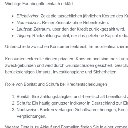
Wichtige Fachbegriffe einfach erklärt
Effektivzins
: Zeigt die tatsächlichen jährlichen Kosten des K
Nominalzins
: Reiner Zinssatz ohne Nebenkosten.
Laufzeit
: Zeitraum, über den der Kredit zurückgezahlt wird.
Tilgung
: Rückzahlungsanteil, der das geliehene Kapital reduz
Unterschiede zwischen Konsumentenkredit, Immobilienfinanzieru
Konsumentenkredite dienen privatem Konsum und sind meist unbesi
zweckgebunden und wird durch Grundschulden gesichert. Geschä
berücksichtigen Umsatz, Investitionspläne und Sicherheiten.
Rolle von Bonität und Schufa bei Kreditentscheidungen
Bonität: Ihre Zahlungsfähigkeit und -bereitschaft beeinflus
Schufa: Ein häufig genutzter Indikator in Deutschland zur E
Nachweise: Banken verlangen Gehaltsabrechnungen, Konto
Verpflichtungen.
Weitere Details zu Ablauf und Formalien finden Sie in einer komp