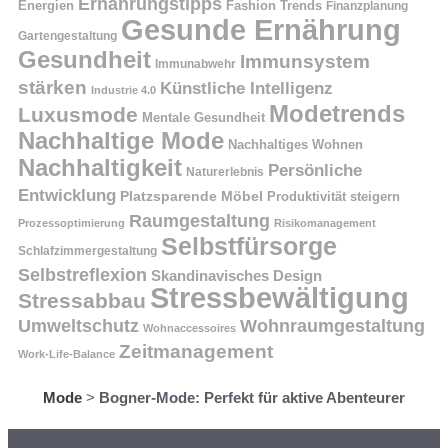
Ernährungstipps
Energien
Fashion Trends
Finanzplanung
Gesunde Ernährung
Gartengestaltung
Gesundheit
Immunsystem
Immunabwehr
stärken
Künstliche Intelligenz
Industrie 4.0
Modetrends
Luxusmode
Mentale Gesundheit
Nachhaltige Mode
Nachhaltiges Wohnen
Nachhaltigkeit
Persönliche
Naturerlebnis
Entwicklung
Platzsparende Möbel
Produktivität steigern
Raumgestaltung
Prozessoptimierung
Risikomanagement
Selbstfürsorge
Schlafzimmergestaltung
Selbstreflexion
Skandinavisches Design
Stressbewältigung
Stressabbau
Umweltschutz
Wohnraumgestaltung
Wohnaccessoires
Zeitmanagement
Work-Life-Balance
Mode
>
Bogner-Mode: Perfekt für aktive Abenteurer