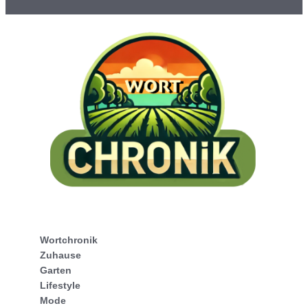
Wortchronik
Zuhause
Garten
Lifestyle
Mode