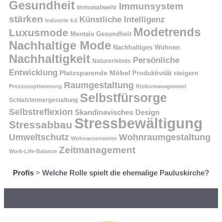
Gesundheit
Immunsystem
Immunabwehr
stärken
Künstliche Intelligenz
Industrie 4.0
Modetrends
Luxusmode
Mentale Gesundheit
Nachhaltige Mode
Nachhaltiges Wohnen
Nachhaltigkeit
Persönliche
Naturerlebnis
Entwicklung
Platzsparende Möbel
Produktivität steigern
Raumgestaltung
Prozessoptimierung
Risikomanagement
Selbstfürsorge
Schlafzimmergestaltung
Selbstreflexion
Skandinavisches Design
Stressbewältigung
Stressabbau
Umweltschutz
Wohnraumgestaltung
Wohnaccessoires
Zeitmanagement
Work-Life-Balance
Profis
>
Welche Rolle spielt die ehemalige Pauluskirche?