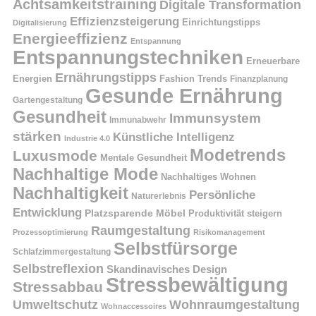
Achtsamkeitstraining
Digitale Transformation
Effizienzsteigerung
Einrichtungstipps
Digitalisierung
Energieeffizienz
Entspannung
Entspannungstechniken
Erneuerbare
Ernährungstipps
Energien
Fashion Trends
Finanzplanung
Gesunde Ernährung
Gartengestaltung
Gesundheit
Immunsystem
Immunabwehr
stärken
Künstliche Intelligenz
Industrie 4.0
Modetrends
Luxusmode
Mentale Gesundheit
Nachhaltige Mode
Nachhaltiges Wohnen
Nachhaltigkeit
Persönliche
Naturerlebnis
Entwicklung
Platzsparende Möbel
Produktivität steigern
Raumgestaltung
Prozessoptimierung
Risikomanagement
Selbstfürsorge
Schlafzimmergestaltung
Selbstreflexion
Skandinavisches Design
Stressbewältigung
Stressabbau
Umweltschutz
Wohnraumgestaltung
Wohnaccessoires