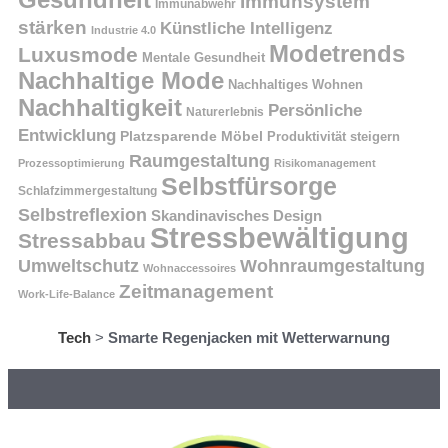
Immunsystem
Immunabwehr
stärken
Künstliche Intelligenz
Industrie 4.0
Modetrends
Luxusmode
Mentale Gesundheit
Nachhaltige Mode
Nachhaltiges Wohnen
Nachhaltigkeit
Persönliche
Naturerlebnis
Entwicklung
Platzsparende Möbel
Produktivität steigern
Raumgestaltung
Prozessoptimierung
Risikomanagement
Selbstfürsorge
Schlafzimmergestaltung
Selbstreflexion
Skandinavisches Design
Stressbewältigung
Stressabbau
Umweltschutz
Wohnraumgestaltung
Wohnaccessoires
Zeitmanagement
Work-Life-Balance
Tech
>
Smarte Regenjacken mit Wetterwarnung