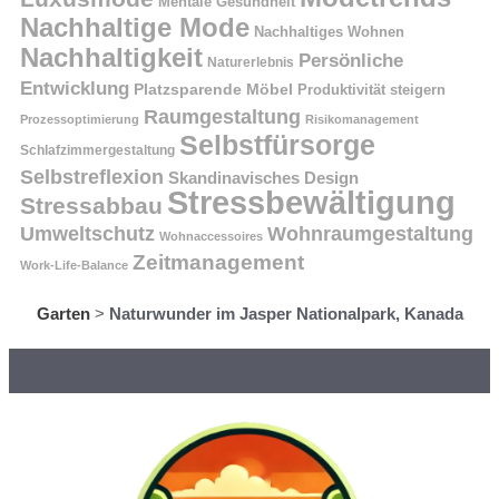
Mentale Gesundheit
Nachhaltige Mode
Nachhaltiges Wohnen
Nachhaltigkeit
Persönliche
Naturerlebnis
Entwicklung
Platzsparende Möbel
Produktivität steigern
Raumgestaltung
Prozessoptimierung
Risikomanagement
Selbstfürsorge
Schlafzimmergestaltung
Selbstreflexion
Skandinavisches Design
Stressbewältigung
Stressabbau
Umweltschutz
Wohnraumgestaltung
Wohnaccessoires
Zeitmanagement
Work-Life-Balance
Garten
>
Naturwunder im Jasper Nationalpark, Kanada