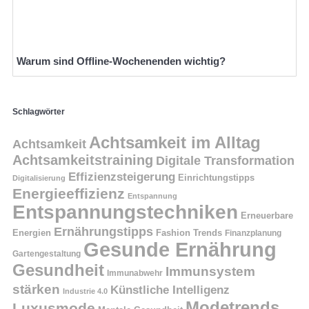
Warum sind Offline-Wochenenden wichtig?
Schlagwörter
Achtsamkeit im Alltag
Achtsamkeit
Achtsamkeitstraining
Digitale Transformation
Effizienzsteigerung
Einrichtungstipps
Digitalisierung
Energieeffizienz
Entspannung
Entspannungstechniken
Erneuerbare
Ernährungstipps
Energien
Fashion Trends
Finanzplanung
Gesunde Ernährung
Gartengestaltung
Gesundheit
Immunsystem
Immunabwehr
stärken
Künstliche Intelligenz
Industrie 4.0
Modetrends
Luxusmode