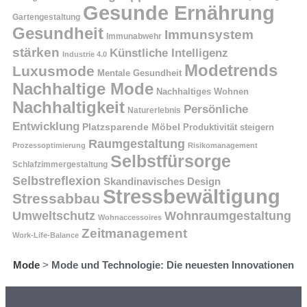
Gesunde Ernährung
Gartengestaltung
Gesundheit
Immunsystem
Immunabwehr
stärken
Künstliche Intelligenz
Industrie 4.0
Modetrends
Luxusmode
Mentale Gesundheit
Nachhaltige Mode
Nachhaltiges Wohnen
Nachhaltigkeit
Persönliche
Naturerlebnis
Entwicklung
Platzsparende Möbel
Produktivität steigern
Raumgestaltung
Prozessoptimierung
Risikomanagement
Selbstfürsorge
Schlafzimmergestaltung
Selbstreflexion
Skandinavisches Design
Stressbewältigung
Stressabbau
Umweltschutz
Wohnraumgestaltung
Wohnaccessoires
Zeitmanagement
Work-Life-Balance
Mode
>
Mode und Technologie: Die neuesten Innovationen