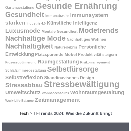
Gesunde Ernährung
Gartengestaltung
Gesundheit
Immunsystem
Immunabwehr
stärken
Künstliche Intelligenz
Industrie 4.0
Modetrends
Luxusmode
Mentale Gesundheit
Nachhaltige Mode
Nachhaltiges Wohnen
Nachhaltigkeit
Persönliche
Naturerlebnis
Entwicklung
Platzsparende Möbel
Produktivität steigern
Raumgestaltung
Prozessoptimierung
Risikomanagement
Selbstfürsorge
Schlafzimmergestaltung
Selbstreflexion
Skandinavisches Design
Stressbewältigung
Stressabbau
Umweltschutz
Wohnraumgestaltung
Wohnaccessoires
Zeitmanagement
Work-Life-Balance
Tech
>
IT-Trends 2024: Was die Zukunft bringt