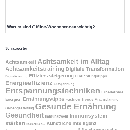
Warum sind Offline-Wochenenden wichtig?
Schlagwörter
Achtsamkeit im Alltag
Achtsamkeit
Achtsamkeitstraining
Digitale Transformation
Effizienzsteigerung
Einrichtungstipps
Digitalisierung
Energieeffizienz
Entspannung
Entspannungstechniken
Erneuerbare
Ernährungstipps
Energien
Fashion Trends
Finanzplanung
Gesunde Ernährung
Gartengestaltung
Gesundheit
Immunsystem
Immunabwehr
stärken
Künstliche Intelligenz
Industrie 4.0