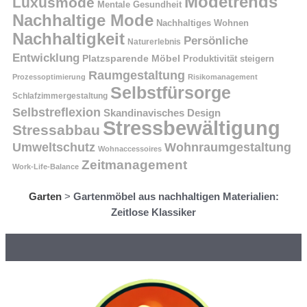
Modetrends
Luxusmode
Mentale Gesundheit
Nachhaltige Mode
Nachhaltiges Wohnen
Nachhaltigkeit
Persönliche
Naturerlebnis
Entwicklung
Platzsparende Möbel
Produktivität steigern
Raumgestaltung
Prozessoptimierung
Risikomanagement
Selbstfürsorge
Schlafzimmergestaltung
Selbstreflexion
Skandinavisches Design
Stressbewältigung
Stressabbau
Umweltschutz
Wohnraumgestaltung
Wohnaccessoires
Zeitmanagement
Work-Life-Balance
Garten
>
Gartenmöbel aus nachhaltigen Materialien:
Zeitlose Klassiker