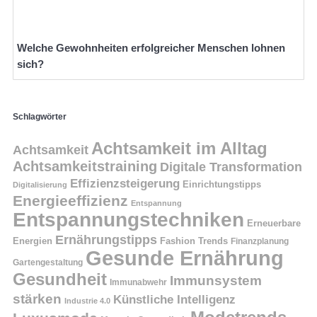
Welche Gewohnheiten erfolgreicher Menschen lohnen
sich?
Schlagwörter
Achtsamkeit im Alltag
Achtsamkeit
Achtsamkeitstraining
Digitale Transformation
Effizienzsteigerung
Einrichtungstipps
Digitalisierung
Energieeffizienz
Entspannung
Entspannungstechniken
Erneuerbare
Ernährungstipps
Energien
Fashion Trends
Finanzplanung
Gesunde Ernährung
Gartengestaltung
Gesundheit
Immunsystem
Immunabwehr
stärken
Künstliche Intelligenz
Industrie 4.0