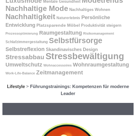
Modetrends
Luxusmode
Mentale Gesundheit
Nachhaltige Mode
Nachhaltiges Wohnen
Nachhaltigkeit
Persönliche
Naturerlebnis
Entwicklung
Platzsparende Möbel
Produktivität steigern
Raumgestaltung
Prozessoptimierung
Risikomanagement
Selbstfürsorge
Schlafzimmergestaltung
Selbstreflexion
Skandinavisches Design
Stressbewältigung
Stressabbau
Umweltschutz
Wohnraumgestaltung
Wohnaccessoires
Zeitmanagement
Work-Life-Balance
Lifestyle
>
Führungstrainings: Kompetenzen für moderne
Leader