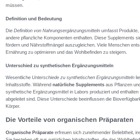
müssen.
Definition und Bedeutung
Die
Definition von Nahrungsergänzungsmitteln
umfasst Produkte, d
andere pflanzliche Komponenten enthalten. Diese Supplements sin
fördern und Nährstoffmängel auszugleichen. Viele Menschen ents
Ernährung zu optimieren und das Wohlbefinden zu steigern.
Unterschied zu synthetischen Ergänzungsmitteln
Wesentliche
Unterschiede zu synthetischen Ergänzungsmitteln
li
Inhaltsstoffe. Während
natürliche Supplements
aus Pflanzen und
synthetische Ergänzungsmittel in Labors produziert und enthalten h
abgeleitet sind. Diese Unterschiede beeinflussen die Bioverfügbark
Körper.
Die Vorteile von organischen Präparaten
Organische Präparate
erfreuen sich zunehmender Beliebtheit, ins
Sie bestehen oft aus natürlichen Inhaltsstoffen, die das Wohlbef