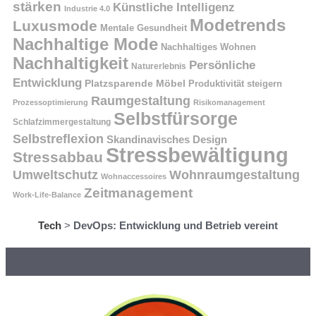
stärken
Künstliche Intelligenz
Industrie 4.0
Modetrends
Luxusmode
Mentale Gesundheit
Nachhaltige Mode
Nachhaltiges Wohnen
Nachhaltigkeit
Persönliche
Naturerlebnis
Entwicklung
Platzsparende Möbel
Produktivität steigern
Raumgestaltung
Prozessoptimierung
Risikomanagement
Selbstfürsorge
Schlafzimmergestaltung
Selbstreflexion
Skandinavisches Design
Stressbewältigung
Stressabbau
Umweltschutz
Wohnraumgestaltung
Wohnaccessoires
Zeitmanagement
Work-Life-Balance
Tech
>
DevOps: Entwicklung und Betrieb vereint