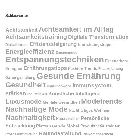
Schlagwörter
Achtsamkeit im Alltag
Achtsamkeit
Achtsamkeitstraining
Digitale Transformation
Effizienzsteigerung
Einrichtungstipps
Digitalisierung
Energieeffizienz
Entspannung
Entspannungstechniken
Erneuerbare
Ernährungstipps
Energien
Fashion Trends
Finanzplanung
Gesunde Ernährung
Gartengestaltung
Gesundheit
Immunsystem
Immunabwehr
stärken
Künstliche Intelligenz
Industrie 4.0
Modetrends
Luxusmode
Mentale Gesundheit
Nachhaltige Mode
Nachhaltiges Wohnen
Nachhaltigkeit
Persönliche
Naturerlebnis
Entwicklung
Platzsparende Möbel
Produktivität steigern
Raumgestaltung
Prozessoptimierung
Risikomanagement