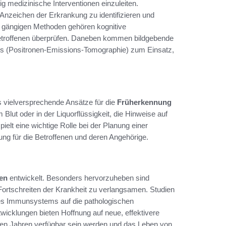
g medizinische Interventionen einzuleiten.
nzeichen der Erkrankung zu identifizieren und
n gängigen Methoden gehören kognitive
Betroffenen überprüfen. Daneben kommen bildgebende
 (Positronen-Emissions-Tomographie) zum Einsatz,
ts vielversprechende Ansätze für die
Früherkennung
lut oder in der Liquorflüssigkeit, die Hinweise auf
elt eine wichtige Rolle bei der Planung einer
lung für die Betroffenen und deren Angehörige.
en
entwickelt. Besonders hervorzuheben sind
Fortschreiten der Krankheit zu verlangsamen. Studien
s Immunsystems auf die pathologischen
icklungen bieten Hoffnung auf neue, effektivere
en Jahren verfügbar sein werden und das Leben von