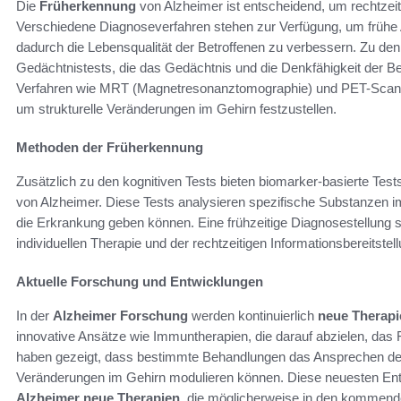
Die
Früherkennung
von Alzheimer ist entscheidend, um rechtzeiti
Verschiedene Diagnoseverfahren stehen zur Verfügung, um frühe A
dadurch die Lebensqualität der Betroffenen zu verbessern. Zu de
Gedächtnistests, die das Gedächtnis und die Denkfähigkeit der 
Verfahren wie MRT (Magnetresonanztomographie) und PET-Scans
um strukturelle Veränderungen im Gehirn festzustellen.
Methoden der Früherkennung
Zusätzlich zu den kognitiven Tests bieten biomarker-basierte Tes
von Alzheimer. Diese Tests analysieren spezifische Substanzen im B
die Erkrankung geben können. Eine frühzeitige Diagnosestellung spi
individuellen Therapie und der rechtzeitigen Informationsbereitstel
Aktuelle Forschung und Entwicklungen
In der
Alzheimer Forschung
werden kontinuierlich
neue Therapi
innovative Ansätze wie Immuntherapien, die darauf abzielen, das 
haben gezeigt, dass bestimmte Behandlungen das Ansprechen de
Veränderungen im Gehirn modulieren können. Diese neuesten Entw
Alzheimer neue Therapien
, die möglicherweise in den kommend