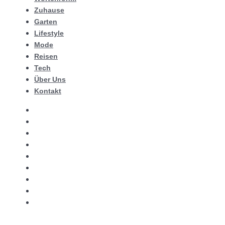
Zuhause
Garten
Lifestyle
Mode
Reisen
Tech
Über Uns
Kontakt
Wortchronik
Zuhause
Garten
Lifestyle
Mode
Reisen
Tech
Über Uns
Kontakt