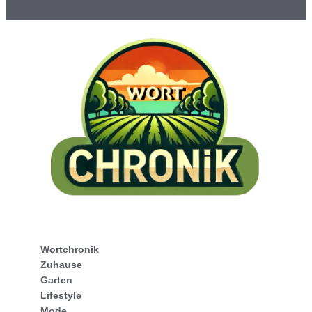
Wortchronik
Zuhause
Garten
Lifestyle
Mode