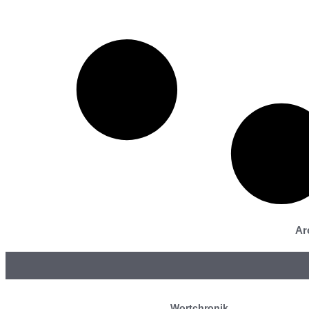
Ar
Wortchronik