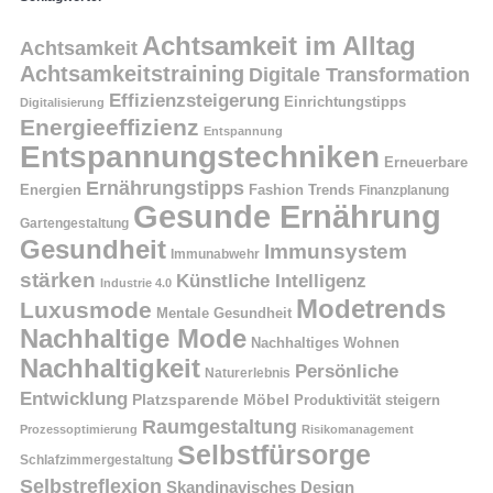
Achtsamkeit im Alltag
Achtsamkeit
Achtsamkeitstraining
Digitale Transformation
Effizienzsteigerung
Einrichtungstipps
Digitalisierung
Energieeffizienz
Entspannung
Entspannungstechniken
Erneuerbare
Ernährungstipps
Energien
Fashion Trends
Finanzplanung
Gesunde Ernährung
Gartengestaltung
Gesundheit
Immunsystem
Immunabwehr
stärken
Künstliche Intelligenz
Industrie 4.0
Modetrends
Luxusmode
Mentale Gesundheit
Nachhaltige Mode
Nachhaltiges Wohnen
Nachhaltigkeit
Persönliche
Naturerlebnis
Entwicklung
Platzsparende Möbel
Produktivität steigern
Raumgestaltung
Prozessoptimierung
Risikomanagement
Selbstfürsorge
Schlafzimmergestaltung
Selbstreflexion
Skandinavisches Design