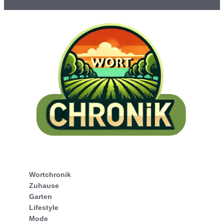
Wortchronik
Zuhause
Garten
Lifestyle
Mode