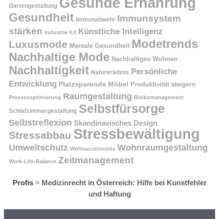
Gesunde Ernährung
Gartengestaltung
Gesundheit
Immunsystem
Immunabwehr
stärken
Künstliche Intelligenz
Industrie 4.0
Modetrends
Luxusmode
Mentale Gesundheit
Nachhaltige Mode
Nachhaltiges Wohnen
Nachhaltigkeit
Persönliche
Naturerlebnis
Entwicklung
Platzsparende Möbel
Produktivität steigern
Raumgestaltung
Prozessoptimierung
Risikomanagement
Selbstfürsorge
Schlafzimmergestaltung
Selbstreflexion
Skandinavisches Design
Stressbewältigung
Stressabbau
Umweltschutz
Wohnraumgestaltung
Wohnaccessoires
Zeitmanagement
Work-Life-Balance
Profis
>
Medizinrecht in Österreich: Hilfe bei Kunstfehler
und Haftung